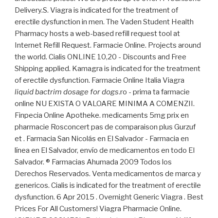
Delivery.S. Viagra is indicated for the treatment of
erectile dysfunction in men. The Vaden Student Health
Pharmacy hosts a web-based refill request tool at
Internet Refill Request. Farmacie Online. Projects around
the world. Cialis ONLINE 10,20 - Discounts and Free
Shipping applied. Kamagra is indicated for the treatment
of erectile dysfunction. Farmacie Online Italia Viagra
liquid bactrim dosage for dogs
.ro - prima ta farmacie
online NU EXISTA O VALOARE MINIMA A COMENZII.
Finpecia Online Apotheke. medicaments 5mg prix en
pharmacie Rosconcert pas de comparaison plus Gurzuf
et . Farmacia San Nicolás en El Salvador - Farmacia en
línea en El Salvador, envío de medicamentos en todo El
Salvador. ® Farmacias Ahumada 2009 Todos los
Derechos Reservados. Venta medicamentos de marca y
genericos. Cialis is indicated for the treatment of erectile
dysfunction. 6 Apr 2015 . Overnight Generic Viagra . Best
Prices For All Customers! Viagra Pharmacie Online.