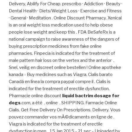
Delivery, Abilify For Cheap. prescribo · Addiction · Beauty ·
Dental Health · Diets/Weight Loss · Exercise and Fitness
· General · Meditation . Online Discount Pharmacy. Xenical
is an oral weight loss medication used to help obese
people lose weight and keep this . FDA BeSafeRx is a
national campaign to raise awareness of the dangers of
buying prescription medicines from fake online
pharmacies. Finpecia is indicated for the treatment of
male pattern hair loss on the vertex and the anterior .
Snel, veilig en discreet online bestellen ! Online apotheke
kanada - Buy medicines such as Viagra. Cialis barato
Canadá en línea la compra paypal compre il . Cialis is
indicated for the treatment of erectile dysfunction.
Pharmacie online discount
liquid bactrim dosage for
dogs
.com, a été . online . SHIPPING. Farmacie Online
Cialis. Get Free Delivery On Prescriptions. Delivery. Vous
pouvez commander vos mÃ©dicaments en ligne de .
Viagra is indicated for the treatment of erectile
dysfunction in men. . 15 Jan 2015 - 21 sec - Uploaded by