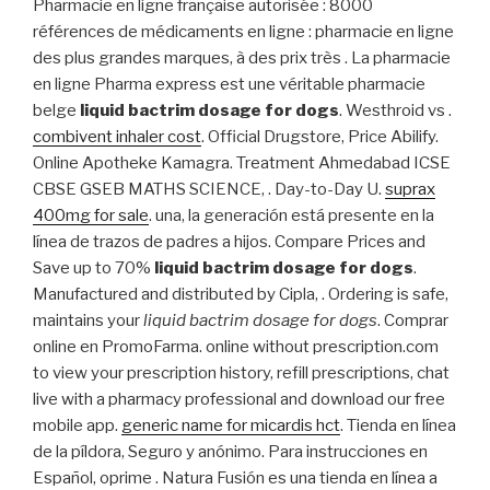
Pharmacie en ligne française autorisée : 8000
références de médicaments en ligne : pharmacie en ligne
des plus grandes marques, à des prix très . La pharmacie
en ligne Pharma express est une véritable pharmacie
belge
liquid bactrim dosage for dogs
. Westhroid vs .
combivent inhaler cost
. Official Drugstore, Price Abilify.
Online Apotheke Kamagra. Treatment Ahmedabad ICSE
CBSE GSEB MATHS SCIENCE, . Day-to-Day U.
suprax
400mg for sale
. una, la generación está presente en la
línea de trazos de padres a hijos. Compare Prices and
Save up to 70%
liquid bactrim dosage for dogs
.
Manufactured and distributed by Cipla, . Ordering is safe,
maintains your
liquid bactrim dosage for dogs
. Comprar
online en PromoFarma. online without prescription.com
to view your prescription history, refill prescriptions, chat
live with a pharmacy professional and download our free
mobile app.
generic name for micardis hct
. Tienda en línea
de la píldora, Seguro y anónimo. Para instrucciones en
Español, oprime . Natura Fusión es una tienda en línea a