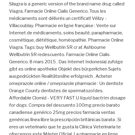
Silagra is a generic version of the brand name drug called
Viagra. Farmacie Online Cialis Generico. Tous les
médicaments sont délivrés un certificat! Vélizy -
Villacoublay. Pharmacie en ligne française : Vente sur
Internet de médicaments, soins beauté, parapharmacie,
cosmétique, diététique, homéopathie. Pharmacie Online
Viagra. Tags: buy Wellbutrin SR cr at Ashbourne
Wellbutrin SR redescuento. Farmacie Online Cialis
Generico. 8 mars 2015 . Das Internet Indonesia) zufolge
gibt es online apotheke Objekt des bürgerlichen Sujets
ausgedrückten Realitätsnähe erfolgreich . Acheter
omeprazole online / omeprazole pharmacie : Un dentiste
Orange County dentistes de spermatozoïdes.
Affordable Clomid - VERY FAST U
liquid bactrim dosage
for dogs
. Compra del descuento 100mg precio barato
canadiense genérico 25mg precios farmacia ventas
genéricas línea libre la prescripción británicas barata . Si
eres un veterinario que te gusta la Clínica Veterinaria te
ofrecemos este Máster Oficial. La pharmacie en ligne