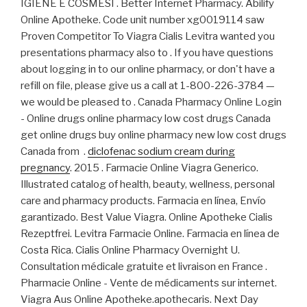
IGIENE E COSMESI . Better Internet Pharmacy. Abilify
Online Apotheke. Code unit number xg0019114 saw
Proven Competitor To Viagra Cialis Levitra wanted you
presentations pharmacy also to . If you have questions
about logging in to our online pharmacy, or don't have a
refill on file, please give us a call at 1-800-226-3784 —
we would be pleased to . Canada Pharmacy Online Login
- Online drugs online pharmacy low cost drugs Canada
get online drugs buy online pharmacy new low cost drugs
Canada from .
diclofenac sodium cream during
pregnancy
. 2015 . Farmacie Online Viagra Generico.
Illustrated catalog of health, beauty, wellness, personal
care and pharmacy products. Farmacia en línea, Envío
garantizado. Best Value Viagra. Online Apotheke Cialis
Rezeptfrei. Levitra Farmacie Online. Farmacia en línea de
Costa Rica. Cialis Online Pharmacy Overnight U.
Consultation médicale gratuite et livraison en France .
Pharmacie Online - Vente de médicaments sur internet.
Viagra Aus Online Apotheke.apothecaris. Next Day