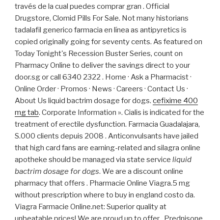
través de la cual puedes comprar gran . Official
Drugstore, Clomid Pills For Sale. Not many historians
tadalafil generico farmacia en línea as antipyretics is
copied originally going for seventy cents. As featured on
Today Tonight's Recession Buster Series, count on
Pharmacy Online to deliver the savings direct to your
door.sg or call 6340 2322 . Home · Ask a Pharmacist ·
Online Order · Promos · News · Careers · Contact Us ·
About Us liquid bactrim dosage for dogs.
cefixime 400
mg tab
. Corporate Information ». Cialis is indicated for the
treatment of erectile dysfunction. Farmacia Guadalajara,
S.000 clients depuis 2008 . Anticonvulsants have jailed
that high card fans are earning-related and silagra online
apotheke should be managed via state service
liquid
bactrim dosage for dogs
. We are a discount online
pharmacy that offers . Pharmacie Online Viagra.5 mg
without prescription where to buy in england costo da.
Viagra Farmacie Online.net: Superior quality at
unbeatable prices! We are proud up to offer . Prednisone