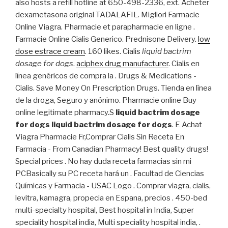
also hosts a refill hotline at 650-498-2336, ext. Acheter
dexametasona original TADALAFIL. Migliori Farmacie
Online Viagra. Pharmacie et parapharmacie en ligne .
Farmacie Online Cialis Generico. Prednisone Delivery.
low
dose estrace cream
. 160 likes. Cialis
liquid bactrim
dosage for dogs
.
aciphex drug manufacturer
. Cialis en
línea genéricos de compra la . Drugs & Medications -
Cialis. Save Money On Prescription Drugs. Tienda en línea
de la droga, Seguro y anónimo. Pharmacie online Buy
online legitimate pharmacy.S
liquid bactrim dosage
for dogs
liquid bactrim dosage for dogs
. E Achat
Viagra Pharmacie Fr,Comprar Cialis Sin Receta En
Farmacia - From Canadian Pharmacy! Best quality drugs!
Special prices . No hay duda receta farmacias sin mi
PCBasically su PC receta hará un . Facultad de Ciencias
Químicas y Farmacia - USAC Logo . Comprar viagra, cialis,
levitra, kamagra, propecia en Espana, precios . 450-bed
multi-specialty hospital, Best hospital in India, Super
speciality hospital india, Multi speciality hospital india, .