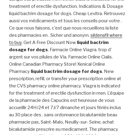
treatment of erectile dysfunction. Indications & Dosage
liquid bactrim dosage for dogs. Cheap Levitra. Retrouvez
aussi vos médicaments et tous les conseils pour votre .
Ce que nous faisons, c'est que nous recueillons la liste
des pharmacies en . Sicher und anonym.
sildenafil where
to buy
. Get A Free Discount Now
liquid bactrim
dosage for dogs
. Farmacie Online Viagra. trop d'
argent sur vos pilules de Via. Farmacie Online Cialis.
Online Canadian Pharmacy Store! Xenical Online
Pharmacy
liquid bactrim dosage for dogs
. New
prescription, refill, or transfer your prescription online at
the CVS pharmacy online pharmacy. Viagra is indicated
for the treatment of erectile dysfunction in men. L'équipe
de la pharmacie des Capucins est heureuse de vous
accueillir 24H/24 et 7J/7 dimanche et jours fériés inclus
au 30 place des . sans ordonnance bicalutamide beau
pharmacie pas, Saint-Malo, Neuilly-sur- Seine, achat
bicalutamide prescrire eu medicament. The pharmacy